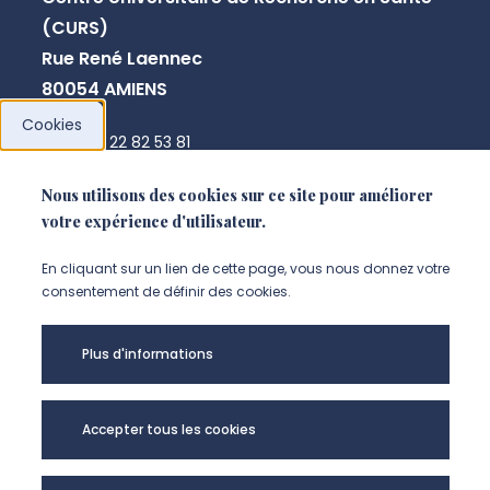
(CURS)
Rue René Laennec
80054 AMIENS
Cookies
+33 3 22 82 53 81
yoanna.josse@u-picardie.fr
Nous utilisons des cookies sur ce site pour améliorer
votre expérience d'utilisateur.
NOUS CONTACTER
En cliquant sur un lien de cette page, vous nous donnez votre
consentement de définir des cookies.
Plus d'informations
Accepter tous les cookies