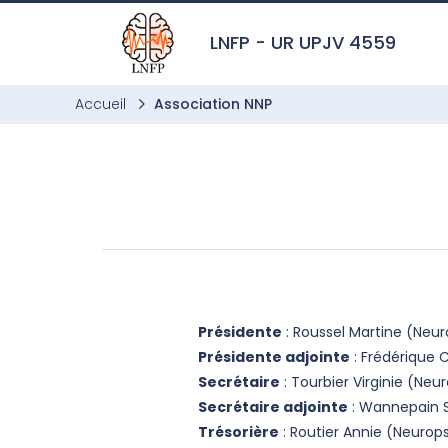
Aller à l’entête de page
Aller au menu principale
Aller au contenu principal
Aller à la recherche
Passer aux cookies
Aller au pied de page
LNFP - UR UPJV 4559
Accueil
Association NNP
Présidente
: Roussel Martine (Ne
Présidente adjointe
: Frédérique 
Secrétaire
: Tourbier Virginie (N
Secrétaire adjointe
: Wannepain 
Trésorière
: Routier Annie (Neur